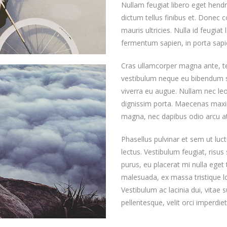
Nullam feugiat libero eget hend
dictum tellus finibus et. Donec c
mauris ultricies. Nulla id feugiat
fermentum sapien, in porta sapie
Cras ullamcorper magna ante, t
vestibulum neque eu bibendum sag
viverra eu augue. Nullam nec leo
dignissim porta. Maecenas maxim
magna, nec dapibus odio arcu a
Phasellus pulvinar et sem ut lu
lectus. Vestibulum feugiat, risus
purus, eu placerat mi nulla eget
malesuada, ex massa tristique lor
Vestibulum ac lacinia dui, vitae 
pellentesque, velit orci imperdie