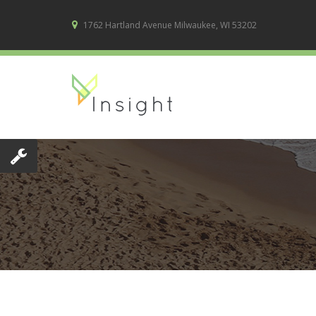
1762 Hartland Avenue Milwaukee, WI 53202