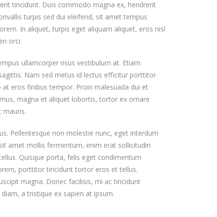
rerit tincidunt. Duis commodo magna ex, hendrerit
onvallis turpis sed dui eleifend, sit amet tempus
 lorem. In aliquet, turpis eget aliquam aliquet, eros nisl
n orci.
empus ullamcorper risus vestibulum at. Etiam
ittis. Nam sed metus id lectus efficitur porttitor
 at eros finibus tempor. Proin malesuada dui et
us, magna et aliquet lobortis, tortor ex ornare
t mauris.
ctus. Pellentesque non molestie nunc, eget interdum
 sit amet mollis fermentum, enim erat sollicitudin
 tellus. Quisque porta, felis eget condimentum
em, porttitor tincidunt tortor eros et tellus.
suscipit magna. Donec facilisis, mi ac tincidunt
t diam, a tristique ex sapien at ipsum.