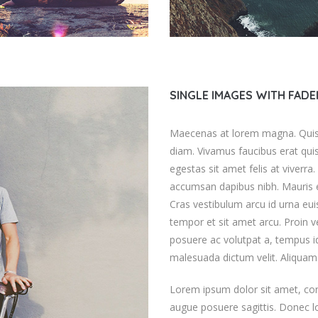
SINGLE IMAGES WITH FADE
Maecenas at lorem magna. Quisque
diam. Vivamus faucibus erat quis
egestas sit amet felis at viverr
accumsan dapibus nibh. Mauris et
Cras vestibulum arcu id urna eui
tempor et sit amet arcu. Proin v
posuere ac volutpat a, tempus id
malesuada dictum velit. Aliquam 
Lorem ipsum dolor sit amet, cons
augue posuere sagittis. Donec lob